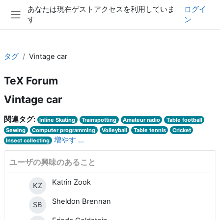
メインコンテンツへスキップする
あなたは現在ゲストアクセスを利用していま
ログイ
す
ン
サイドパネル
タグ
Vintage car
TeX Forum
Vintage car
関連タグ:
Inline Skating
Trainspotting
Amateur radio
Table football
Sewing
Computer programming
Volleyball
Table tennis
Cricket
増やす ...
Insect collecting
ユーザの興味のあること
Katrin Zook
KZ
Sheldon Brennan
SB