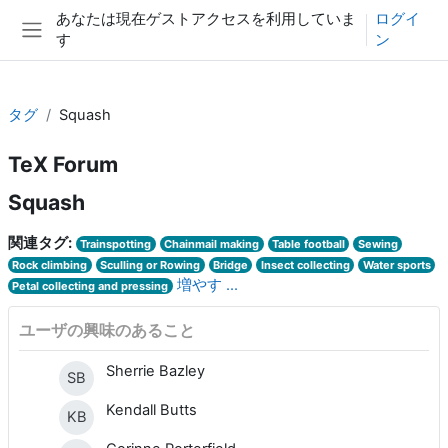
メインコンテンツへスキップする
あなたは現在ゲストアクセスを利用していま
ログイ
す
ン
サイドパネル
タグ
Squash
TeX Forum
Squash
関連タグ:
Trainspotting
Chainmail making
Table football
Sewing
Rock climbing
Sculling or Rowing
Bridge
Insect collecting
Water sports
増やす ...
Petal collecting and pressing
ユーザの興味のあること
Sherrie Bazley
SB
Kendall Butts
KB