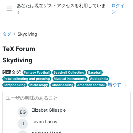
メインコンテンツへスキップする
あなたは現在ゲストアクセスを利用していま
ログイ
す
ン
サイドパネル
タグ
Skydiving
TeX Forum
Skydiving
関連タグ:
Fantasy Football
Seashell Collecting
Baseball
Petal collecting and pressing
Musical instruments
Audiophilia
増やす ...
Scrapbooking
Microscopy
Cheerleading
American football
ユーザの興味のあること
Elizabet Gillespie
EG
Lavon Larios
LL