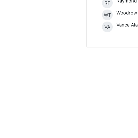
Raymond 
RF
Woodrow
WT
Vance Ala
VA