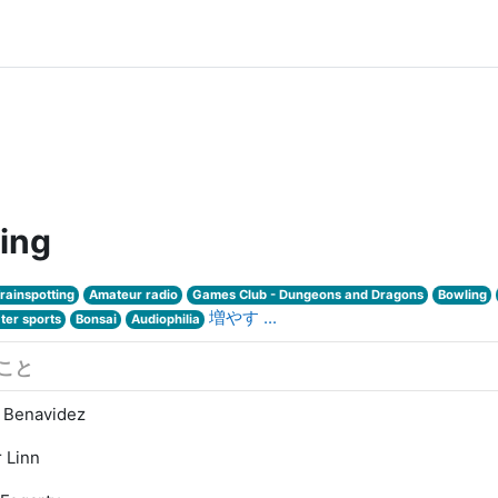
ing
rainspotting
Amateur radio
Games Club - Dungeons and Dragons
Bowling
増やす ...
ter sports
Bonsai
Audiophilia
こと
 Benavidez
 Linn