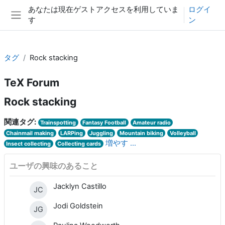
メインコンテンツへスキップする
あなたは現在ゲストアクセスを利用していま
ログイ
す
ン
サイドパネル
タグ
Rock stacking
TeX Forum
Rock stacking
関連タグ:
Trainspotting
Fantasy Football
Amateur radio
Chainmail making
LARPing
Juggling
Mountain biking
Volleyball
増やす ...
Insect collecting
Collecting cards
ユーザの興味のあること
Jacklyn Castillo
JC
Jodi Goldstein
JG