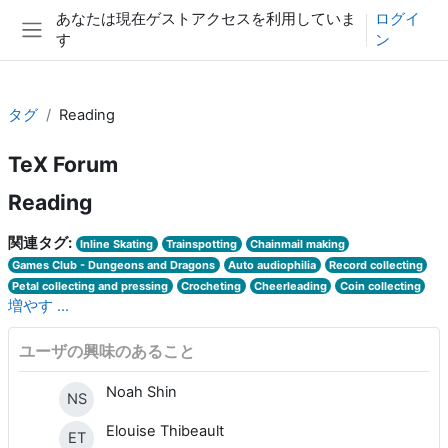
メインコンテンツへスキップする
あなたは現在ゲストアクセスを利用していま
ログイ
す
ン
サイドパネル
タグ
Reading
TeX Forum
Reading
関連タグ:
Inline Skating
Trainspotting
Chainmail making
Games Club - Dungeons and Dragons
Auto audiophilia
Record collecting
Petal collecting and pressing
Crocheting
Cheerleading
Coin collecting
増やす ...
ユーザの興味のあること
Noah Shin
NS
Elouise Thibeault
ET