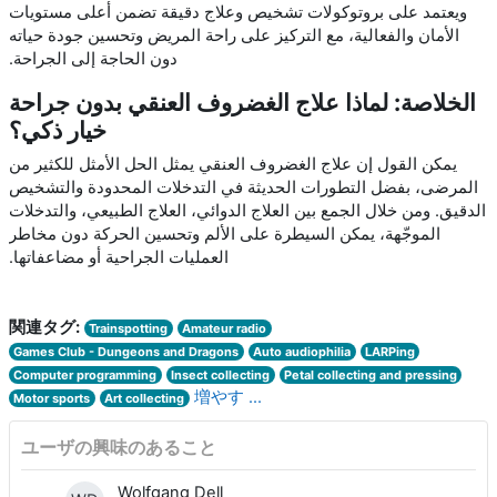
ويعتمد على بروتوكولات تشخيص وعلاج دقيقة تضمن أعلى مستويات
الأمان والفعالية، مع التركيز على راحة المريض وتحسين جودة حياته
دون الحاجة إلى الجراحة.
الخلاصة: لماذا علاج الغضروف العنقي بدون جراحة
خيار ذكي؟
يمكن القول إن علاج الغضروف العنقي يمثل الحل الأمثل للكثير من
المرضى، بفضل التطورات الحديثة في التدخلات المحدودة والتشخيص
الدقيق. ومن خلال الجمع بين العلاج الدوائي، العلاج الطبيعي، والتدخلات
الموجّهة، يمكن السيطرة على الألم وتحسين الحركة دون مخاطر
العمليات الجراحية أو مضاعفاتها.
関連タグ:
Trainspotting
Amateur radio
Games Club - Dungeons and Dragons
Auto audiophilia
LARPing
Computer programming
Insect collecting
Petal collecting and pressing
増やす ...
Motor sports
Art collecting
ユーザの興味のあること
Wolfgang Dell