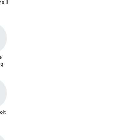
elli
e
sq
olt