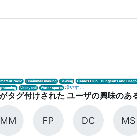
mateur radio
Chainmail making
Sewing
Games Club - Dungeons and Drago
増やす ...
gramming
Volleyball
Water sports
mi 」がタグ付けされた ユーザの興味のあ
MM
FP
DC
MS