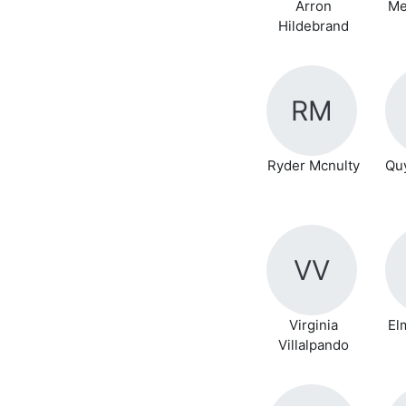
Arron
Me
Hildebrand
RM
Ryder Mcnulty
Quy
VV
Virginia
El
Villalpando