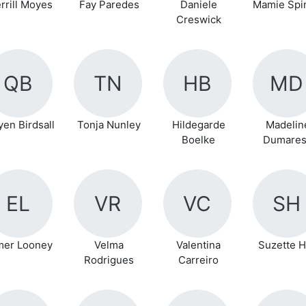
rrill Moyes
Fay Paredes
Daniele
Mamie Spin
Creswick
QB
TN
HB
MD
en Birdsall
Tonja Nunley
Hildegarde
Madelin
Boelke
Dumare
EL
VR
VC
SH
mer Looney
Velma
Valentina
Suzette H
Rodrigues
Carreiro