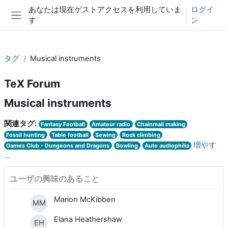
メインコンテンツへスキップする
あなたは現在ゲストアクセスを利用していま
ログイ
す
ン
サイドパネル
タグ
Musical instruments
TeX Forum
Musical instruments
関連タグ:
Fantasy Football
Amateur radio
Chainmail making
Fossil hunting
Table football
Sewing
Rock climbing
増やす
Games Club - Dungeons and Dragons
Bowling
Auto audiophilia
...
ユーザの興味のあること
Marion McKibben
MM
Elana Heathershaw
EH