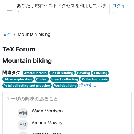
メインコンテンツへスキップする
あなたは現在ゲストアクセスを利用していま
ログイ
す
ン
サイドパネル
タグ
Mountain biking
TeX Forum
Mountain biking
関連タグ:
Amateur radio
Fossil hunting
Bowling
LARPing
Urban exploration
Cricket
Insect collecting
Collecting cards
増やす ...
Petal collecting and pressing
Worldbuilding
ユーザの興味のあること
Wade Morrison
WM
Amado Mawby
AM