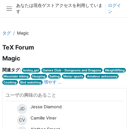
メインコンテンツへスキップする
あなたは現在ゲストアクセスを利用していま
ログイ
す
ン
サイドパネル
タグ
Magic
TeX Forum
Magic
関連タグ:
testoy_gel
Games Club - Dungeons and Dragons
Weightlifting
Mountain biking
Hooping
Sailing
Motor sports
Amateur astronomy
増やす ...
Cooking
Bird watching
ユーザの興味のあること
Jesse Diamond
JD
Camille Viner
CV