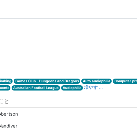
limbing
Games Club - Dungeons and Dragons
Auto audiophilia
Computer pr
増やす ...
uments
Australian Football League
Audiophilia
こと
obertson
Vandiver