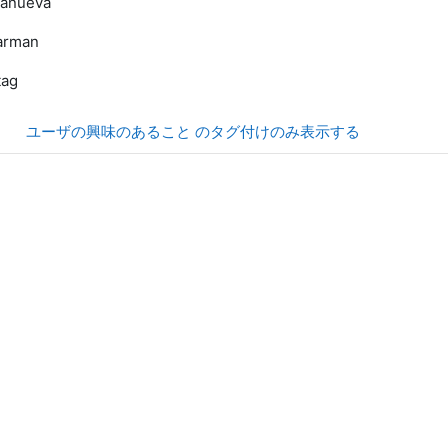
lanueva
arman
tag
ユーザの興味のあること のタグ付けのみ表示する