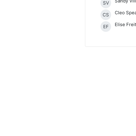
Sandy Vil
SV
Cleo Spe
CS
Elise Frei
EF