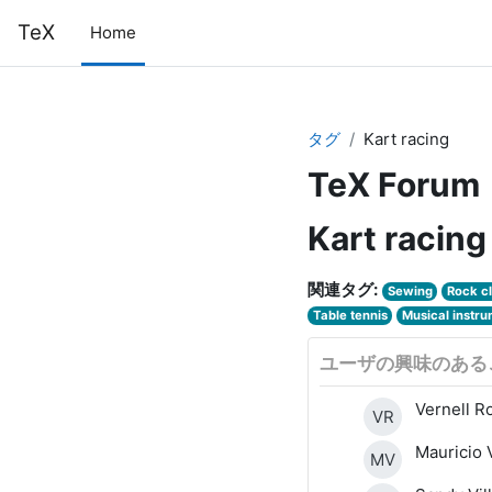
メインコンテンツへスキップする
TeX
Home
タグ
Kart racing
TeX Forum
Kart racing
関連タグ:
Sewing
Rock c
Table tennis
Musical instr
ユーザの興味のある
Vernell R
VR
Mauricio 
MV