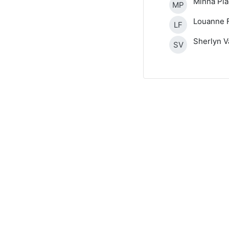
Minna Pl
MP
Louanne 
LF
Sherlyn 
SV