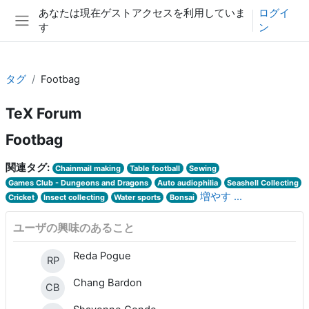
メインコンテンツへスキップする
あなたは現在ゲストアクセスを利用していま
ログイ
す
ン
サイドパネル
タグ
Footbag
TeX Forum
Footbag
関連タグ:
Chainmail making
Table football
Sewing
Games Club - Dungeons and Dragons
Auto audiophilia
Seashell Collecting
増やす ...
Cricket
Insect collecting
Water sports
Bonsai
ユーザの興味のあること
Reda Pogue
RP
Chang Bardon
CB