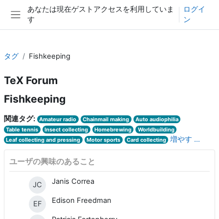
メインコンテンツへスキップする
あなたは現在ゲストアクセスを利用していま
ログイ
す
ン
サイドパネル
タグ
Fishkeeping
TeX Forum
Fishkeeping
関連タグ:
Amateur radio
Chainmail making
Auto audiophilia
Table tennis
Insect collecting
Homebrewing
Worldbuilding
増やす ...
Leaf collecting and pressing
Motor sports
Card collecting
ユーザの興味のあること
Janis Correa
JC
Edison Freedman
EF