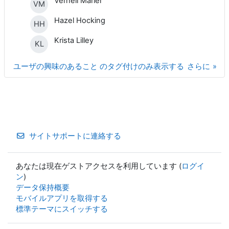
Vernell Marler
VM
Hazel Hocking
HH
Krista Lilley
KL
ユーザの興味のあること のタグ付けのみ表示する
さらに
サイトサポートに連絡する
あなたは現在ゲストアクセスを利用しています (
ログイ
ン
)
データ保持概要
モバイルアプリを取得する
標準テーマにスイッチする