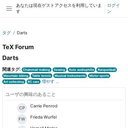
メインコンテンツへスキップする
あなたは現在ゲストアクセスを利用していま
ログイ
す
ン
サイドパネル
タグ
Darts
TeX Forum
Darts
関連タグ:
Chainmail making
Sewing
Auto audiophilia
Racquetball
Mountain biking
Table tennis
Musical instruments
Motor sports
増やす ...
Art collecting
RC cars
ユーザの興味のあること
Carrie Penrod
CP
Frieda Wurfel
FW