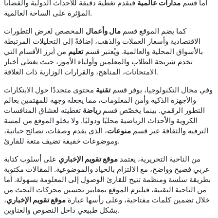
أما قسم
مدارات عالمية
فيقدم تغطية دقيقة للأحداث الدولية والقضايا
المؤثرة على الساحة العالمية.
كما يضم الموقع قسم
مال وأعمال
المخصص لعرض التطورات
الاقتصادية وأسعار العملات والذهب، إضافةً إلى التحليلات المرتبطة
بالأسواق المحلية والعالمية. ويُعتبر قسم
تعليم
من أبرز الأقسام التي
تخدم شريحة الطلاب والمعلمين وأولياء الأمور، حيث يغطي أخبار
الامتحانات، المناهج، والقرارات الوزارية ذات العلاقة.
وفي مجال التكنولوجيا، يوفر قسم
تقنية
محتوى متجددًا حول الابتكارات
والأجهزة الذكية وأمن المعلومات، مما يجعله وجهة للمهتمين بعالم
التطور الرقمي. بينما يخصّص قسم
رياضة
تغطيته لعشاق المنافسات
الكروية والأحداث الرياضية محليًا ودوليًا. ولا يخلو الموقع من لمسة
الترفيه والثقافة عبر قسم
منوعات
، الذي يقدم وصفات، نصائح حياتية،
وموضوعات خفيفة تضيف متعة للقارئ.
من الناحية التحريرية، يعتمد
موقع تقويم الإخباري
على أسلوب كتابة
عربي فصيح وواضح، مع الالتزام بالحياد والموضوعية. المقالات مكتوبة
بطريقة سلسة ومنظمة تتيح للقارئ الوصول إلى المعلومة بسهولة. أما
من الناحية التقنية، فيلتزم الموقع بمعايير تحسين محركات البحث من
خلال تضمين كلمات مفتاحية، وعلى رأسها عبارة
موقع تقويم الإخباري
،
بشكل طبيعي داخل النصوص والعناوين.