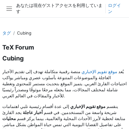
メインコンテンツへスキップする
あなたは現在ゲストアクセスを利用していま
ログイ
す
ン
サイドパネル
タグ
Cubing
TeX Forum
Cubing
يُعد
موقع تقويم الإخباري
منصة رقمية متكاملة تهدف إلى تقديم الأخبار
العاجلة والموضوعات المتنوعة بأسلوب عصري ومباشر يواكب
احتياجات القارئ العربي. يتميز الموقع بتحديث مستمر للمحتوى وتغطية
شاملة لمختلف المجالات، مما يجعله مرجعًا موثوقًا ومصدراً رئيسيًا
للأخبار والمقالات في العالم العربي.
ينقسم
موقع تقويم الإخباري
إلى عدة أقسام رئيسية تلبي اهتمامات
شريحة واسعة من المستخدمين. في قسم
أخبار عاجلة
يجد القارئ
متابعة لحظية لأبرز الأحداث المحلية والعالمية، بينما يركز قسم
محليات
على تفاصيل القضايا اليومية التي تمس حياة المواطن بشكل مباشر.