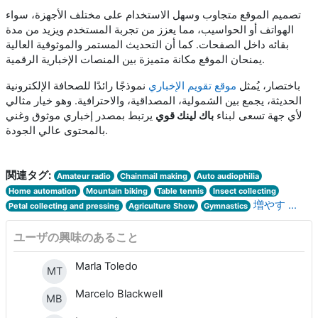
تصميم الموقع متجاوب وسهل الاستخدام على مختلف الأجهزة، سواء
الهواتف أو الحواسيب، مما يعزز من تجربة المستخدم ويزيد من مدة
بقائه داخل الصفحات. كما أن التحديث المستمر والموثوقية العالية
يمنحان الموقع مكانة متميزة بين المنصات الإخبارية الرقمية.
باختصار، يُمثل
موقع تقويم الإخباري
نموذجًا رائدًا للصحافة الإلكترونية
الحديثة، يجمع بين الشمولية، المصداقية، والاحترافية. وهو خيار مثالي
لأي جهة تسعى لبناء
باك لينك قوي
يرتبط بمصدر إخباري موثوق وغني
بالمحتوى عالي الجودة.
関連タグ:
Amateur radio
Chainmail making
Auto audiophilia
Home automation
Mountain biking
Table tennis
Insect collecting
増やす ...
Petal collecting and pressing
Agriculture Show
Gymnastics
ユーザの興味のあること
Marla Toledo
MT
Marcelo Blackwell
MB