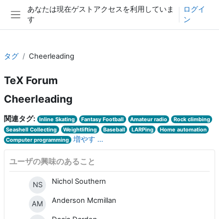
メインコンテンツへスキップする
あなたは現在ゲストアクセスを利用していま
ログイ
す
ン
サイドパネル
タグ
Cheerleading
TeX Forum
Cheerleading
関連タグ:
Inline Skating
Fantasy Football
Amateur radio
Rock climbing
Seashell Collecting
Weightlifting
Baseball
LARPing
Home automation
増やす ...
Computer programming
ユーザの興味のあること
Nichol Southern
NS
Anderson Mcmillan
AM