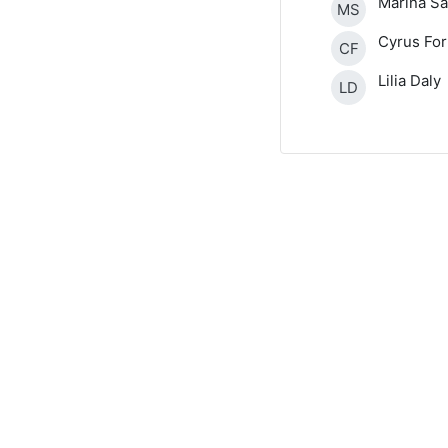
Marina S
MS
Cyrus Fo
CF
Lilia Daly
LD