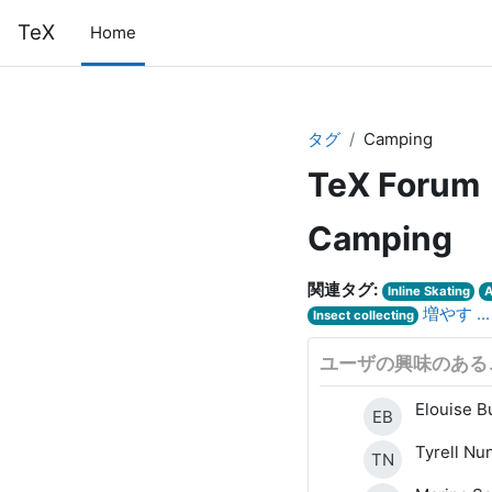
メインコンテンツへスキップする
TeX
Home
タグ
Camping
TeX Forum
Camping
関連タグ:
Inline Skating
A
増やす ...
Insect collecting
ユーザの興味のある
Elouise B
EB
Tyrell Nu
TN