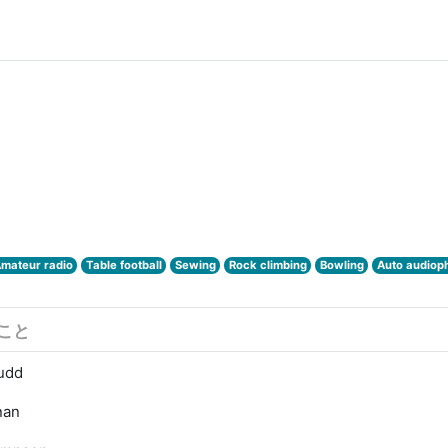
mateur radio
Table football
Sewing
Rock climbing
Bowling
Auto audioph
こと
udd
nan