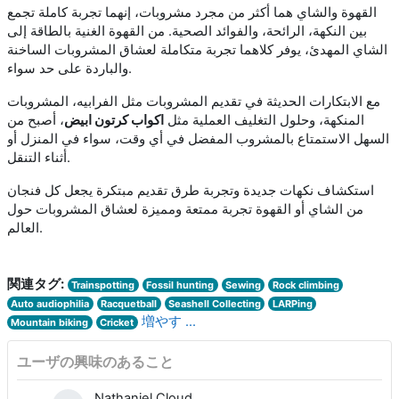
القهوة والشاي هما أكثر من مجرد مشروبات، إنهما تجربة كاملة تجمع
بين النكهة، الرائحة، والفوائد الصحية. من القهوة الغنية بالطاقة إلى
الشاي المهدئ، يوفر كلاهما تجربة متكاملة لعشاق المشروبات الساخنة
والباردة على حد سواء.
مع الابتكارات الحديثة في تقديم المشروبات مثل الفرابيه، المشروبات
المنكهة، وحلول التغليف العملية مثل
اكواب كرتون ابيض
، أصبح من
السهل الاستمتاع بالمشروب المفضل في أي وقت، سواء في المنزل أو
أثناء التنقل.
استكشاف نكهات جديدة وتجربة طرق تقديم مبتكرة يجعل كل فنجان
من الشاي أو القهوة تجربة ممتعة ومميزة لعشاق المشروبات حول
العالم.
関連タグ:
Trainspotting
Fossil hunting
Sewing
Rock climbing
Auto audiophilia
Racquetball
Seashell Collecting
LARPing
増やす ...
Mountain biking
Cricket
ユーザの興味のあること
Nathaniel Cloud