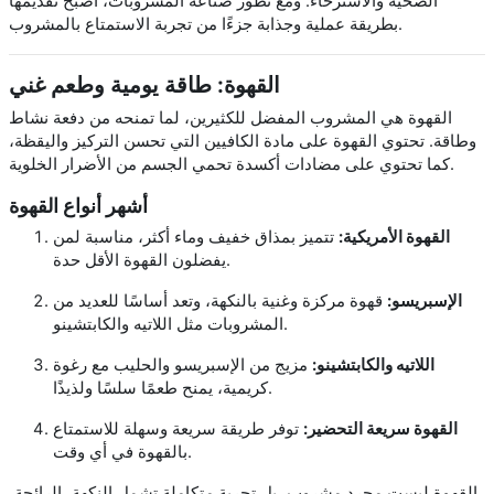
الصحية والاسترخاء. ومع تطور صناعة المشروبات، أصبح تقديمها
بطريقة عملية وجذابة جزءًا من تجربة الاستمتاع بالمشروب.
القهوة: طاقة يومية وطعم غني
القهوة هي المشروب المفضل للكثيرين، لما تمنحه من دفعة نشاط
وطاقة. تحتوي القهوة على مادة الكافيين التي تحسن التركيز واليقظة،
كما تحتوي على مضادات أكسدة تحمي الجسم من الأضرار الخلوية.
أشهر أنواع القهوة
القهوة الأمريكية:
تتميز بمذاق خفيف وماء أكثر، مناسبة لمن
يفضلون القهوة الأقل حدة.
الإسبريسو:
قهوة مركزة وغنية بالنكهة، وتعد أساسًا للعديد من
المشروبات مثل اللاتيه والكابتشينو.
اللاتيه والكابتشينو:
مزيج من الإسبريسو والحليب مع رغوة
كريمية، يمنح طعمًا سلسًا ولذيذًا.
القهوة سريعة التحضير:
توفر طريقة سريعة وسهلة للاستمتاع
بالقهوة في أي وقت.
القهوة ليست مجرد مشروب، بل تجربة متكاملة تشمل النكهة، الرائحة،