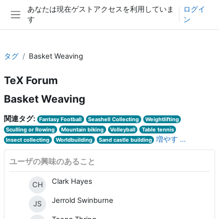
メインコンテンツへスキップする
あなたは現在ゲストアクセスを利用していま
ログイ
す
ン
サイドパネル
タグ
Basket Weaving
TeX Forum
Basket Weaving
関連タグ:
Fantasy Football
Seashell Collecting
Weightlifting
Sculling or Rowing
Mountain biking
Volleyball
Table tennis
増やす ...
Insect collecting
Worldbuilding
Sand castle building
ユーザの興味のあること
Clark Hayes
CH
Jerrold Swinburne
JS