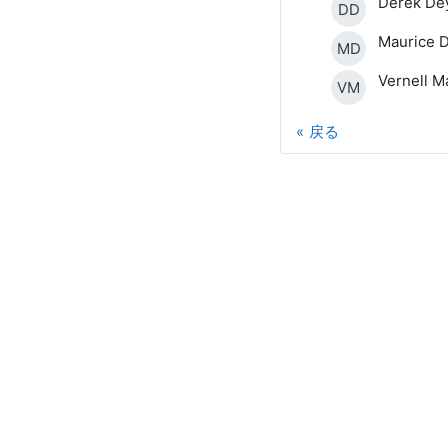
Derek De
DD
Maurice 
MD
Vernell M
VM
戻る