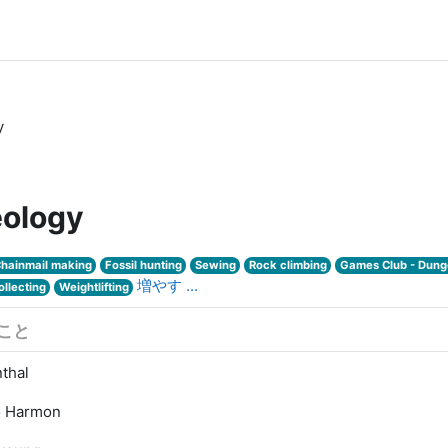
y
ology
hainmail making
Fossil hunting
Sewing
Rock climbing
Games Club - Dung
増やす ...
ollecting
Weightlifting
こと
thal
o Harmon