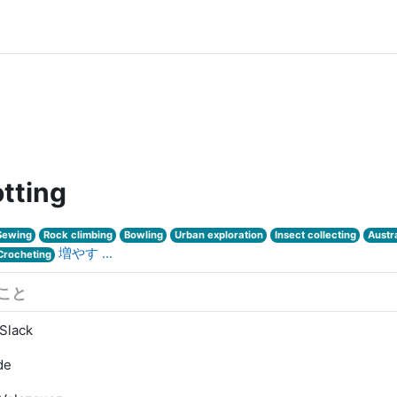
otting
Sewing
Rock climbing
Bowling
Urban exploration
Insect collecting
Austr
増やす ...
Crocheting
こと
Slack
de