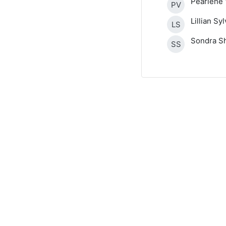
Pearlene
PV
Lillian Sy
LS
Sondra S
SS