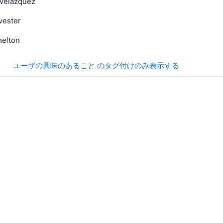
 Velazquez
lvester
helton
ユーザの興味のあること のタグ付けのみ表示する