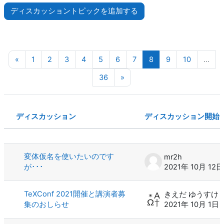
ディスカッショントピックを追加する
前のページ
ページ 1
ページ 2
ページ 3
ページ 4
ページ 5
ページ 6
ページ 7
ページ 8
ページ 9
ページ 10
«
1
2
3
4
5
6
7
8
9
10
…
ページ 36
次のページ
36
»
ディスカッション
ディスカッション開始
ステータス
ディスカッション一覧です。100 / 3
変体仮名を使いたいのです
mr2h
が･･･
2021年 10月 12日
TeXConf 2021開催と講演者募
きえだ ゆうすけ
集のおしらせ
2021年 10月 1日