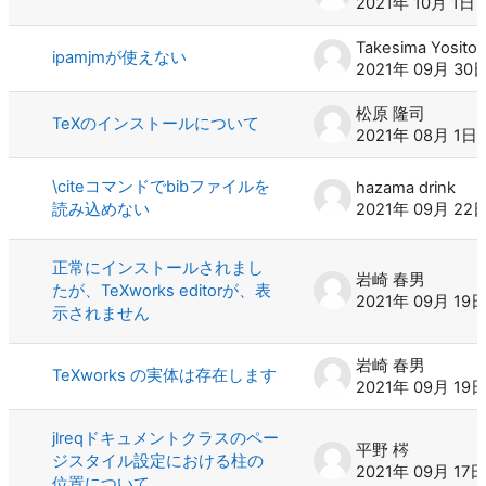
2021年 10月 1日
Takesima Yo
ipamjmが使えない
2021年 09月 30
松原 隆司
TeXのインストールについて
2021年 08月 1日
\citeコマンドでbibファイルを
hazama drink
読み込めない
2021年 09月 22
正常にインストールされまし
岩崎 春男
たが、TeXworks editorが、表
2021年 09月 19
示されません
岩崎 春男
TeXworks の実体は存在します
2021年 09月 19
jlreqドキュメントクラスのペー
平野 梣
ジスタイル設定における柱の
2021年 09月 17日
位置について