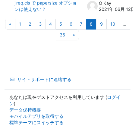
jlreq.cls で papersize オプショ
O Kay
ンは使えない？
2021年 06月 12
前のページ
ページ 1
ページ 2
ページ 3
ページ 4
ページ 5
ページ 6
ページ 7
ページ 8
ページ 9
ページ 10
«
1
2
3
4
5
6
7
8
9
10
…
ページ 36
次のページ
36
»
サイトサポートに連絡する
あなたは現在ゲストアクセスを利用しています (
ログイ
ン
)
データ保持概要
モバイルアプリを取得する
標準テーマにスイッチする