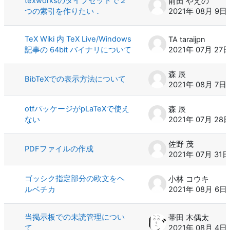
texworksのタイプセットで２
前田 やえの
つの索引を作りたい．
2021年 08月 9日
TeX Wiki 内 TeX Live/Windows
TA taraijpn
記事の 64bit バイナリについて
2021年 07月 27
森 辰
BibTeXでの表示方法について
2021年 08月 7日
otfパッケージがpLaTeXで使え
森 辰
ない
2021年 07月 28
佐野 茂
PDFファイルの作成
2021年 07月 31日
ゴッシク指定部分の欧文をヘ
小林 コウキ
ルベチカ
2021年 08月 6日
当掲示板での未読管理につい
帯田 木偶太
て
2021年 08月 4日