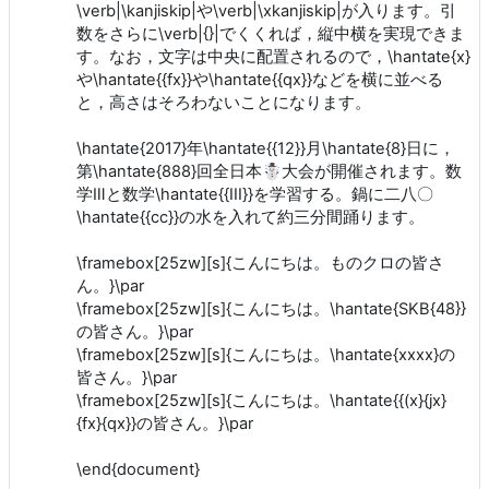
\verb|\kanjiskip|や\verb|\xkanjiskip|が入ります。引
数をさらに\verb|{}|でくくれば，縦中横を実現できま
す。なお，文字は中央に配置されるので，\hantate{x}
や\hantate{{fx}}や\hantate{{qx}}などを横に並べる
と，高さはそろわないことになります。
\hantate{2017}年\hantate{{12}}月\hantate{8}日に，
第\hantate{888}回全日本☃大会が開催されます。数
学Ⅲと数学\hantate{{III}}を学習する。鍋に二八〇
\hantate{{cc}}の水を入れて約三分間踊ります。
\framebox[25zw][s]{こんにちは。ものクロの皆さ
ん。}\par
\framebox[25zw][s]{こんにちは。\hantate{SKB{48}}
の皆さん。}\par
\framebox[25zw][s]{こんにちは。\hantate{xxxx}の
皆さん。}\par
\framebox[25zw][s]{こんにちは。\hantate{{(x}{jx}
{fx}{qx}}の皆さん。}\par
\end{document}