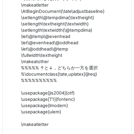
\makeatletter
\AtBeginDocument{\tate\adjustbaseline}
\setlength\@tempdima{\textheight}
\setlength\textheight{\textwidth}
\setlength\textwidth{\@tempdima}
\let\@temp\@evenhead
\let\@evenhead\@oddhead
\let\@oddhead\@temp
\fullwidth\textheight
\makeatother
%%%%% ↑と↓，どちらか一方を選択
%\documentclass[tate,uplatex]{jlreq}
%%%%%%%%%%
\usepackage[jis2004]{otf}
\usepackage[T1]{fontenc}
\usepackage{lmodern}
\usepackage{ulem}
\makeatletter