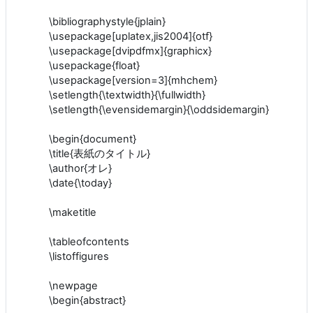
\bibliographystyle{jplain}
\usepackage[uplatex,jis2004]{otf}
\usepackage[dvipdfmx]{graphicx}
\usepackage{float}
\usepackage[version=3]{mhchem}
\setlength{\textwidth}{\fullwidth}
\setlength{\evensidemargin}{\oddsidemargin}
\begin{document}
\title{表紙のタイトル}
\author{オレ}
\date{\today}
\maketitle
\tableofcontents
\listoffigures
\newpage
\begin{abstract}