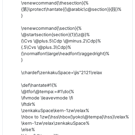
\renewcommand{\thesection}{%
{第}\protect\hantate{{\@arabic\c@section}}{段}%
}
\renewcommand{\section}{%
\@startsection{section}{1}{\z@}%
{\Cvs \@plus.5\Cdp \@minus.2\Cdp}%
{.5\Cvs \@plus.3\Cdp}%
{\normalfont\large\headfont\raggedright}%
}
\chardef\zenkakuSpace=\jis"2121\relax
\def\hantate#1{%
\@tfor\@tempa:=#1\do{%
\ifvmode \leavevmode \fi
\iftdir%
\zenkakuSpace\kern-1zw\relax%
\hbox to 1zw{\hss\hbox{\yoko\@tempa}\hss}\relax%
\kern-1zw\relax\zenkakuSpace%
\else%