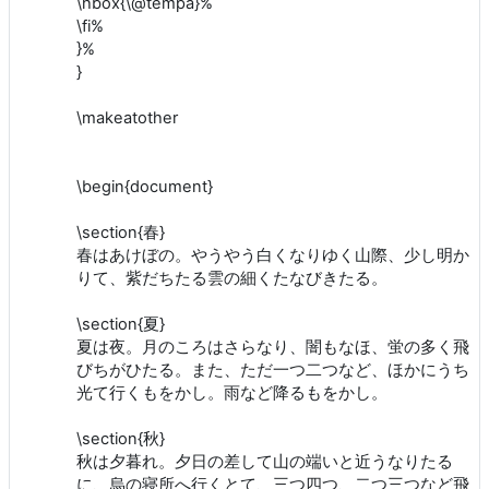
\hbox{\@tempa}%
\fi%
}%
}
\makeatother
\begin{document}
\section{春}
春はあけぼの。やうやう白くなりゆく山際、少し明か
りて、紫だちたる雲の細くたなびきたる。
\section{夏}
夏は夜。月のころはさらなり、闇もなほ、蛍の多く飛
びちがひたる。また、ただ一つ二つなど、ほかにうち
光て行くもをかし。雨など降るもをかし。
\section{秋}
秋は夕暮れ。夕日の差して山の端いと近うなりたる
に、烏の寝所へ行くとて、三つ四つ、二つ三つなど飛