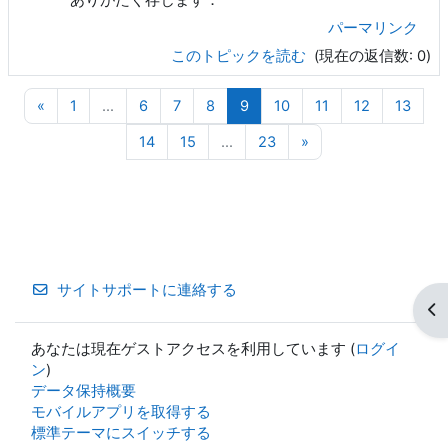
ありがたく存じます．
パーマリンク
このトピックを読む
(現在の返信数: 0)
前のページ
ページ 1
ページ 6
ページ 7
ページ 8
ページ 9
ページ 10
ページ 11
ページ 12
ページ
«
1
…
6
7
8
9
10
11
12
13
ページ 14
ページ 15
ページ 23
次のページ
14
15
…
23
»
サイトサポートに連絡する
ブ
あなたは現在ゲストアクセスを利用しています (
ログイ
ン
)
データ保持概要
モバイルアプリを取得する
標準テーマにスイッチする