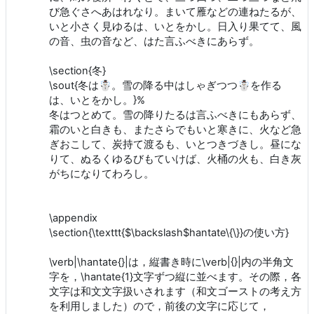
び急ぐさへあはれなり。まいて雁などの連ねたるが、
いと小さく見ゆるは、いとをかし。日入り果てて、風
の音、虫の音など、はた言ふべきにあらず。
\section{冬}
\sout{冬は☃。雪の降る中はしゃぎつつ☃を作る
は、いとをかし。}%
冬はつとめて。雪の降りたるは言ふべきにもあらず、
霜のいと白きも、またさらでもいと寒きに、火など急
ぎおこして、炭持て渡るも、いとつきづきし。昼にな
りて、ぬるくゆるびもていけば、火桶の火も、白き灰
がちになりてわろし。
\appendix
\section{\texttt{$\backslash$hantate\{\}}の使い方}
\verb|\hantate{}|は，縦書き時に\verb|{}|内の半角文
字を，\hantate{1}文字ずつ縦に並べます。その際，各
文字は和文文字扱いされます（和文ゴーストの考え方
を利用しました）ので，前後の文字に応じて，