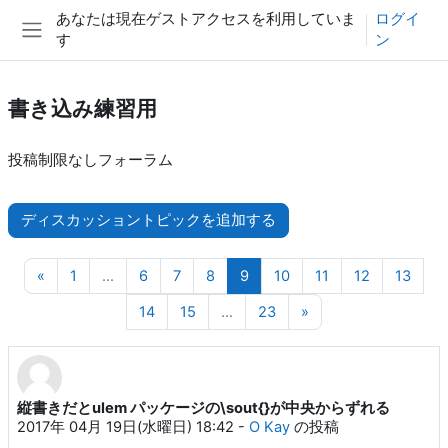
メインコンテンツへスキップする
あなたは現在ゲストアクセスを利用していま
ログイ
す
ン
サイドパネル
書き込み練習用
投稿制限なしフォーラム
ディスカッショントピックを追加する
前のページ
ページ 1
ページ 6
ページ 7
ページ 8
ページ 9
ページ 10
ページ 11
ページ 12
ページ
«
1
…
6
7
8
9
10
11
12
13
ページ 14
ページ 15
ページ 23
次のページ
14
15
…
23
»
縦書きだとulem パッケージの\sout{}が中央からずれる
2017年 04月 19日(水曜日) 18:42
-
O Kay
の投稿