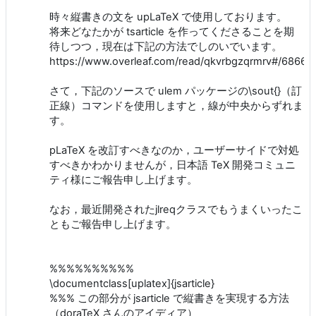
時々縦書きの文を upLaTeX で使用しております。
将来どなたかが tsarticle を作ってくださることを期
待しつつ，現在は下記の方法でしのいでいます。
https://www.overleaf.com/read/qkvrbgzqrmrv#/68666
さて，下記のソースで ulem パッケージの\sout{}（訂
正線）コマンドを使用しますと，線が中央からずれま
す。
pLaTeX を改訂すべきなのか，ユーザーサイドで対処
すべきかわかりませんが，日本語 TeX 開発コミュニ
ティ様にご報告申し上げます。
なお，最近開発されたjlreqクラスでもうまくいったこ
ともご報告申し上げます。
%%%%%%%%%%
\documentclass[uplatex]{jsarticle}
%%% この部分が jsarticle で縦書きを実現する方法
（doraTeX さんのアイディア）