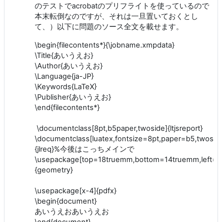
のテストでacrobatのプリフライトを使っているので
本末転倒なのですが、それは一旦置いておくとし
て、）以下に問題のソース全文を載せます。
\begin{filecontents*}{\jobname.xmpdata}
\Title{あいうえお}
\Author{あいうえお}
\Language{ja-JP}
\Keywords{LaTeX}
\Publisher{あいうえお}
\end{filecontents*}
\documentclass[8pt,b5paper,twoside]{ltjsreport}
\documentclass[luatex,fontsize=8pt,paper=b5,twoside
{jlreq}%今後はこっちメインで
\usepackage[top=18truemm,bottom=14truemm,left=1
{geometry}
\usepackage[x-4]{pdfx}
\begin{document}
あいうえおあいうえお