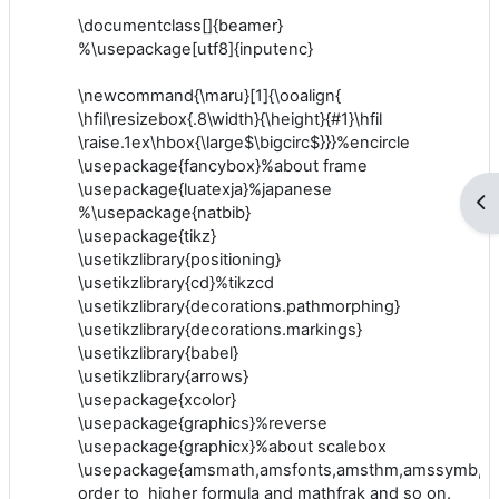
\documentclass[]{beamer}
%\usepackage[utf8]{inputenc}
\newcommand{\maru}[1]{\ooalign{
\hfil\resizebox{.8\width}{\height}{#1}\hfil
\raise.1ex\hbox{\large$\bigcirc$}}}%encircle
\usepackage{fancybox}%about frame
\usepackage{luatexja}%japanese
ブ
%\usepackage{natbib}
\usepackage{tikz}
\usetikzlibrary{positioning}
\usetikzlibrary{cd}%tikzcd
\usetikzlibrary{decorations.pathmorphing}
\usetikzlibrary{decorations.markings}
\usetikzlibrary{babel}
\usetikzlibrary{arrows}
\usepackage{xcolor}
\usepackage{graphics}%reverse
\usepackage{graphicx}%about scalebox
\usepackage{amsmath,amsfonts,amsthm,amssymb,a
order to higher formula and mathfrak and so on.