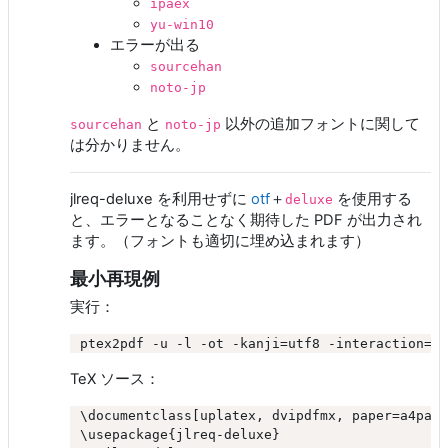
ipaex
yu-win10
エラーが出る
sourcehan
noto-jp
と
以外の追加フォントに関して
sourcehan
noto-jp
は分かりません。
jlreq-deluxe を利用せずに
otf
＋
を使用する
deluxe
と、エラーとなることなく期待した PDF が出力され
ます。（フォントも適切に埋め込まれます）
最小再現例
実行：
TeX ソース：
\documentclass[uplatex, dvipdfmx, paper=a4pape
\usepackage{jlreq-deluxe}
