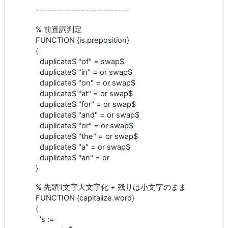
--------------------------
% 前置詞判定
FUNCTION {is.preposition}
{
duplicate$ "of" = swap$
duplicate$ "in" = or swap$
duplicate$ "on" = or swap$
duplicate$ "at" = or swap$
duplicate$ "for" = or swap$
duplicate$ "and" = or swap$
duplicate$ "or" = or swap$
duplicate$ "the" = or swap$
duplicate$ "a" = or swap$
duplicate$ "an" = or
}
% 先頭1文字大文字化 + 残りは小文字のまま
FUNCTION {capitalize.word}
{
's :=