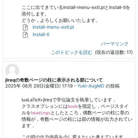
ここに出てきているinstall-menu-extl.plとinstall-tlを
添付します。
どうか，よろしくお願いいたします。
install-menu-extl.pl
install-tl
パーマリンク
このトピックを読む
(現在の返信数: 17)
jlreqの奇数ページの柱に表示される節について
2025年 08月 29日(金曜日) 17:19
-
Yuki-AugMD
の投稿
luaLaTeX+jlreqで学位論文を執筆しています．
クラスオプションには
を指定し，ページスタイ
book
ルを
としたところ，偶数ページの柱に章の
headings
情報が，奇数ページの柱には節の情報が出力されてい
ます．
この節の出力内容を少し変えたいと考えています．