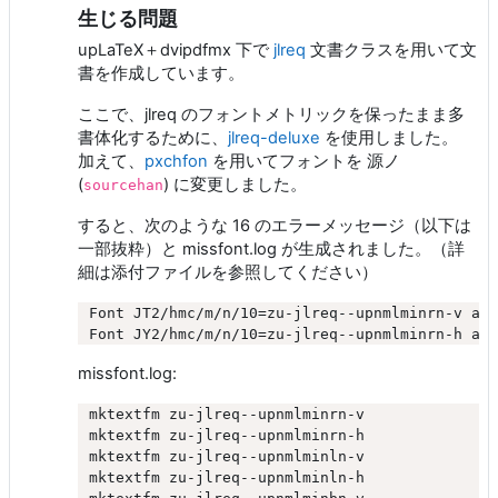
生じる問題
upLaTeX＋dvipdfmx 下で
jlreq
文書クラスを用いて文
書を作成しています。
ここで、jlreq のフォントメトリックを保ったまま多
書体化するために、
jlreq-deluxe
を使用しました。
加えて、
pxchfon
を用いてフォントを 源ノ
(
) に変更しました。
sourcehan
すると、次のような 16 のエラーメッセージ（以下は
一部抜粋）と missfont.log が生成されました。（詳
細は添付ファイルを参照してください）
Font JT2/hmc/m/n/10=zu-jlreq--upnmlminrn-v at 
missfont.log:
mktextfm zu-jlreq--upnmlminrn-v

mktextfm zu-jlreq--upnmlminrn-h

mktextfm zu-jlreq--upnmlminln-v

mktextfm zu-jlreq--upnmlminln-h
