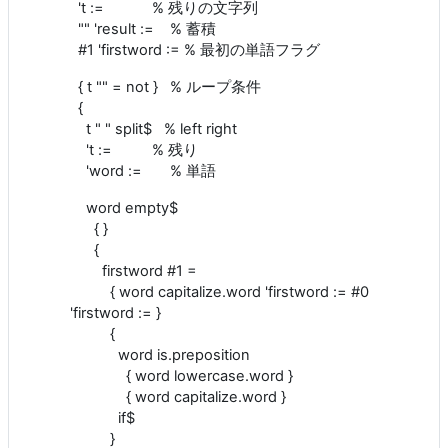
't := % 残りの文字列
"" 'result := % 蓄積
#1 'firstword := % 最初の単語フラグ
{ t "" = not } % ループ条件
{
t " " split$ % left right
't := % 残り
'word := % 単語
word empty$
{ }
{
firstword #1 =
{ word capitalize.word 'firstword := #0
'firstword := }
{
word is.preposition
{ word lowercase.word }
{ word capitalize.word }
if$
}