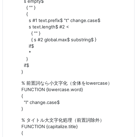
s empty$
{ "" }
{
s #1 text.prefix$ "t" change.case$
s text.length$ #2 <
{ "" }
{ s #2 global.max$ substring$ }
if$
*
}
if$
}
% 前置詞なら小文字化（全体をlowercase）
FUNCTION {lowercase.word}
{
"l" change.case$
}
% タイトル大文字化処理（前置詞除外）
FUNCTION {capitalize.title}
{