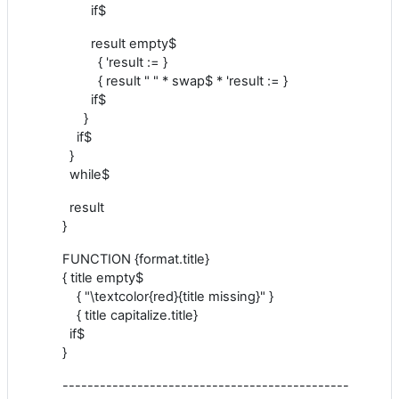
if$
result empty$
{ 'result := }
{ result " " * swap$ * 'result := }
if$
}
if$
}
while$
result
}
FUNCTION {format.title}
{ title empty$
{ "\textcolor{red}{title missing}" }
{ title capitalize.title}
if$
}
----------------------------------------------