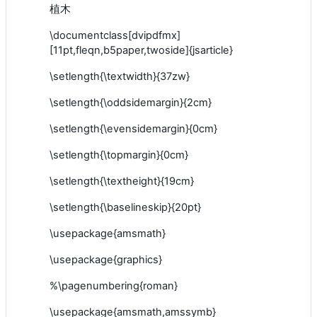
植木
\documentclass[dvipdfmx]
[11pt,fleqn,b5paper,twoside]{jsarticle}
\setlength{\textwidth}{37zw}
\setlength{\oddsidemargin}{2cm}
\setlength{\evensidemargin}{0cm}
\setlength{\topmargin}{0cm}
\setlength{\textheight}{19cm}
\setlength{\baselineskip}{20pt}
\usepackage{amsmath}
\usepackage{graphics}
%\pagenumbering{roman}
\usepackage{amsmath,amssymb}