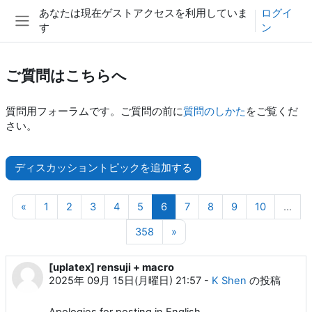
メインコンテンツへスキップする
あなたは現在ゲストアクセスを利用していま
ログイ
す
ン
サイドパネル
ご質問はこちらへ
質問用フォーラムです。ご質問の前に
質問のしかた
をご覧くだ
さい。
ディスカッショントピックを追加する
前のページ
ページ 1
ページ 2
ページ 3
ページ 4
ページ 5
ページ 6
ページ 7
ページ 8
ページ 9
ページ 10
«
1
2
3
4
5
6
7
8
9
10
…
ページ 358
次のページ
358
»
[uplatex] rensuji + macro
2025年 09月 15日(月曜日) 21:57
-
K Shen
の投稿