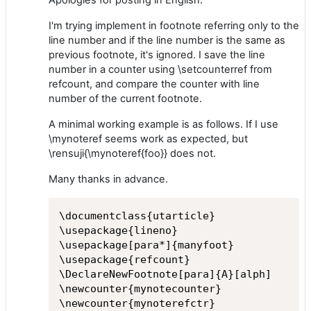
Apologies for posting in English.
I'm trying implement in footnote referring only to the
line number and if the line number is the same as
previous footnote, it's ignored. I save the line
number in a counter using \setcounterref from
refcount, and compare the counter with line
number of the current footnote.
A minimal working example is as follows. If I use
\mynoteref seems work as expected, but
\rensuji{\mynoteref{foo}} does not.
Many thanks in advance.
\documentclass{utarticle}

\usepackage{lineno}

\usepackage[para*]{manyfoot}

\usepackage{refcount}

\DeclareNewFootnote[para]{A}[alph]

\newcounter{mynotecounter}

\newcounter{mynoterefctr}
