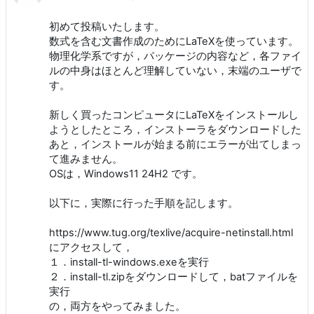
初めて投稿いたします。
数式を含む文書作成のためにLaTeXを使っています。
物理化学系ですが，パッケージの内容など，各ファイ
ルの中身はほとんど理解していない，末端のユーザで
す。
新しく買ったコンピュータにLaTeXをインストールし
ようとしたところ，インストーラをダウンロードした
あと，インストールが始まる前にエラーが出てしまっ
て進みません。
OSは，Windows11 24H2 です。
以下に，実際に行った手順を記します。
https://www.tug.org/texlive/acquire-netinstall.html
にアクセスして，
１．install-tl-windows.exeを実行
２．install-tl.zipをダウンロードして，batファイルを
実行
の，両方をやってみました。