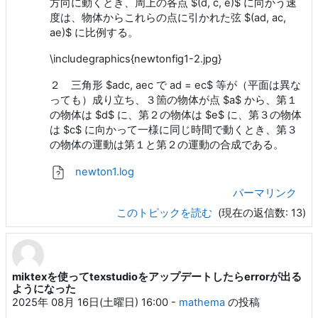
方向に動くとき、周上の各点 $(d, c, e)$ に向かう速
度は、物体からこれらの点に引かれた弦 $(ad, ac,
ae)$ に比例する。
\includegraphics{newtonfig1-2.jpg}
２ 三角形 $adc, aec で ad = ec$ 等が（平面は異な
っても）成り立ち、３箇の物体が点 $a$ から、第１
の物体は $d$ に、第２の物体は $e$ に、第３の物体
は $c$ に向かって一様に同じ時間で動くとき、第３
の物体の運動は第１と第２の運動の合成である。
newton1.log
パーマリンク
このトピックを読む
(現在の返信数: 13)
miktexを使ってtexstudioをアップデートしたらerrorが出る
ようになった
2025年 08月 16日(土曜日) 16:00
-
mathema
の投稿