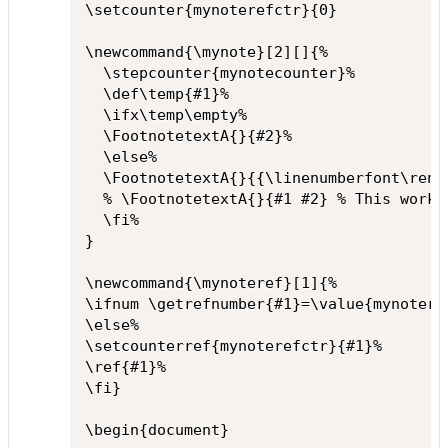
\setcounter{mynoterefctr}{0}

\newcommand{\mynote}[2][]{%

  \stepcounter{mynotecounter}%

  \def\temp{#1}% 

  \ifx\temp\empty%

  \FootnotetextA{}{#2}%

  \else%

  \FootnotetextA{}{{\linenumberfont\rensu
  % \FootnotetextA{}{#1 #2} % This works!
  \fi%

}

\newcommand{\mynoteref}[1]{%

\ifnum \getrefnumber{#1}=\value{mynoteref
\else%

\setcounterref{mynoterefctr}{#1}%

\ref{#1}%

\fi}

\begin{document}
