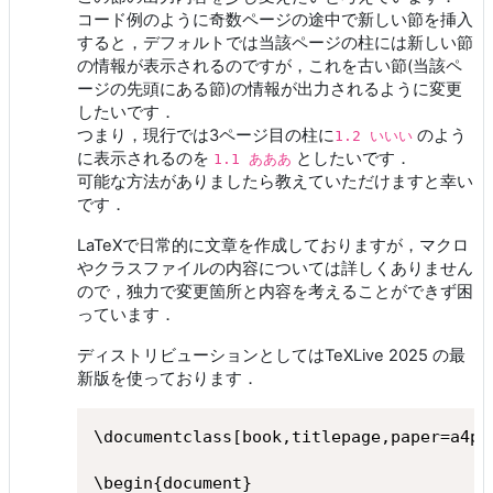
コード例のように奇数ページの途中で新しい節を挿入
すると，デフォルトでは当該ページの柱には新しい節
の情報が表示されるのですが，これを古い節(当該ペ
ージの先頭にある節)の情報が出力されるように変更
したいです．
つまり，現行では3ページ目の柱に
のよう
1.2 いいい
に表示されるのを
としたいです．
1.1 あああ
可能な方法がありましたら教えていただけますと幸い
です．
LaTeXで日常的に文章を作成しておりますが，マクロ
やクラスファイルの内容については詳しくありません
ので，独力で変更箇所と内容を考えることができず困
っています．
ディストリビューションとしてはTeXLive 2025 の最
新版を使っております．
\documentclass[book,titlepage,paper=a4pa
\begin{document}
