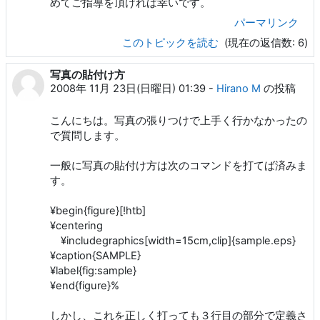
めてご指導を頂ければ幸いです。
パーマリンク
このトピックを読む
(現在の返信数: 6)
写真の貼付け方
2008年 11月 23日(日曜日) 01:39
-
Hirano M
の投稿
こんにちは。写真の張りつけで上手く行かなかったの
で質問します。
一般に写真の貼付け方は次のコマンドを打てば済みま
す。
¥begin{figure}[!htb]
¥centering
¥includegraphics[width=15cm,clip]{sample.eps}
¥caption{SAMPLE}
¥label{fig:sample}
¥end{figure}%
しかし、これを正しく打っても３行目の部分で定義さ