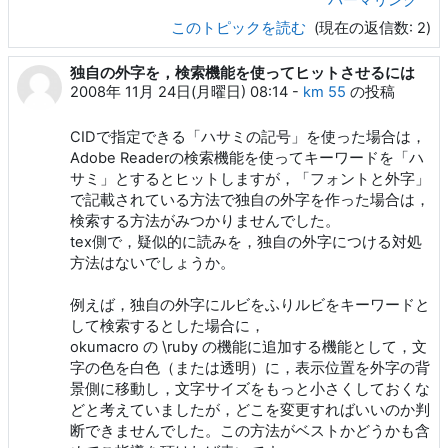
パーマリンク
このトピックを読む
(現在の返信数: 2)
独自の外字を，検索機能を使ってヒットさせるには
2008年 11月 24日(月曜日) 08:14
-
km 55
の投稿
CIDで指定できる「ハサミの記号」を使った場合は，
Adobe Readerの検索機能を使ってキーワードを「ハ
サミ」とするとヒットしますが，「フォントと外字」
で記載されている方法で独自の外字を作った場合は，
検索する方法がみつかりませんでした。
tex側で，疑似的に読みを，独自の外字につける対処
方法はないでしょうか。
例えば，独自の外字にルビをふりルビをキーワードと
して検索するとした場合に，
okumacro の \ruby の機能に追加する機能として，文
字の色を白色（または透明）に，表示位置を外字の背
景側に移動し，文字サイズをもっと小さくしておくな
どと考えていましたが，どこを変更すればいいのか判
断できませんでした。この方法がベストかどうかも含