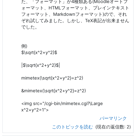
た、「フォーマット」が4種類ある(Moodleオートフ
ォーマット、HTMLフォーマット、プレインテキスト
フォーマット、Markdownフォーマット)ので、それ
ぞれ試してみました。しかし、TeX表記が出来ません
でした。
例)
$\sqrt{x^2+y^2}$
|$\sqrt{x^2+y^2}$|
mimetex(\sqrt{x^2+y^2}=z^2)
&mimetex(\sqrt{x^2+y^2}=z^2)
<img src="/cgi-bin/mimetex.cgi?\Large
x^2+y^2=1">
パーマリンク
このトピックを読む
(現在の返信数: 2)