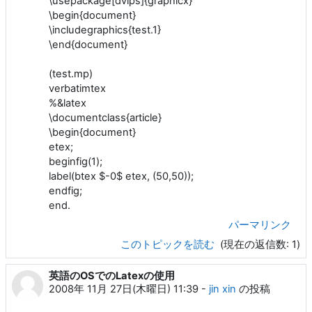
\usepackage[dvips]{graphicx}
\begin{document}
\includegraphics{test.1}
\end{document}
(test.mp)
verbatimtex
%&latex
\documentclass{article}
\begin{document}
etex;
beginfig(1);
label(btex $-0$ etex, (50,50));
endfig;
end.
パーマリンク
このトピックを読む
(現在の返信数: 1)
英語のOSでのLatexの使用
2008年 11月 27日(木曜日) 11:39
-
jin xin
の投稿