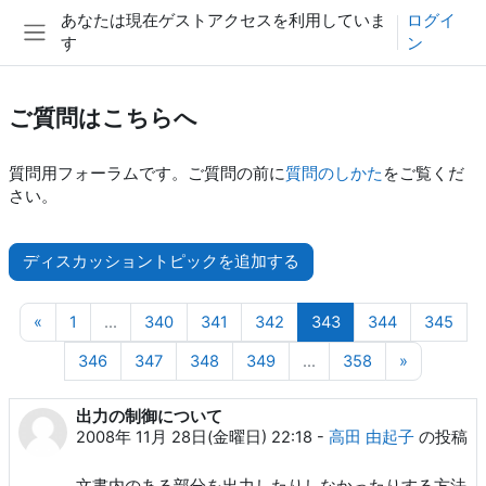
メインコンテンツへスキップする
あなたは現在ゲストアクセスを利用していま
ログイ
す
ン
サイドパネル
ご質問はこちらへ
質問用フォーラムです。ご質問の前に
質問のしかた
をご覧くだ
さい。
ディスカッショントピックを追加する
前のページ
ページ 1
ページ 340
ページ 341
ページ 342
ページ 343
ページ 344
ペー
«
1
…
340
341
342
343
344
345
ページ 346
ページ 347
ページ 348
ページ 349
ページ 358
次のペー
346
347
348
349
…
358
»
出力の制御について
2008年 11月 28日(金曜日) 22:18
-
高田 由起子
の投稿