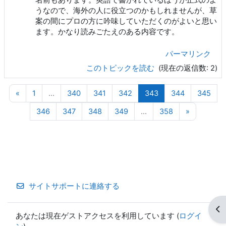
名前もあります。英語で書かれているほうが正式のよ
うなので、海外の人に役立つのかもしれませんが、草
案の間にプロの方に吟味していただくのがよいと思い
ます。かなり読みごたえのある内容です。
パーマリンク
このトピックを読む
(現在の返信数: 2)
前のページ
ページ 1
ページ 340
ページ 341
ページ 342
ページ 343
ページ 344
ペー
«
1
…
340
341
342
343
344
345
ページ 346
ページ 347
ページ 348
ページ 349
ページ 358
次のペー
346
347
348
349
…
358
»
サイトサポートに連絡する
ブ
あなたは現在ゲストアクセスを利用しています (
ログイ