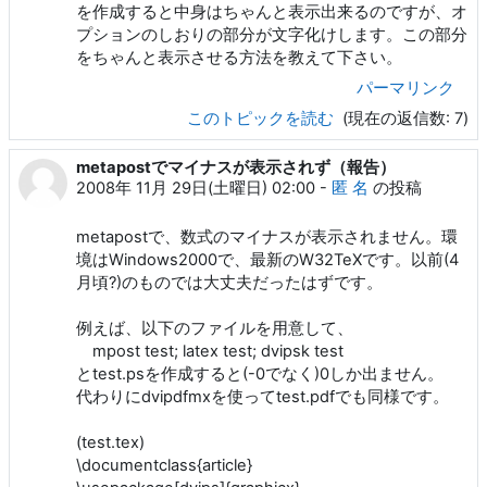
を作成すると中身はちゃんと表示出来るのですが、オ
プションのしおりの部分が文字化けします。この部分
をちゃんと表示させる方法を教えて下さい。
パーマリンク
このトピックを読む
(現在の返信数: 7)
metapostでマイナスが表示されず（報告）
2008年 11月 29日(土曜日) 02:00
-
匿 名
の投稿
metapostで、数式のマイナスが表示されません。環
境はWindows2000で、最新のW32TeXです。以前(4
月頃?)のものでは大丈夫だったはずです。
例えば、以下のファイルを用意して、
mpost test; latex test; dvipsk test
とtest.psを作成すると(-0でなく)0しか出ません。
代わりにdvipdfmxを使ってtest.pdfでも同様です。
(test.tex)
\documentclass{article}