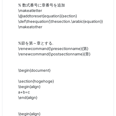
% 数式番号に章番号を追加
\makeatletter
\@addtoreset{equation}{section}
\def\theequation{\thesection.\arabic{equation}}
\makeatother
%節を第～章とする.
\renewcommand{\presectionname}{第}
\renewcommand{\postsectionname}{章}
\begin{document}
\section{hogehoge}
\begin{align}
a+b=c
\end{align}
\begin{align}