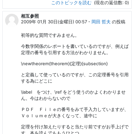
このトピックを読む
(現在の返信数: 0)
相互参照
2009年 01月 30日(金曜日) 00:57
-
岡田 哲夫
の投稿
初等的な質問ですみません。
今数学関係のレポートを書いているのですが、例えば
定理の番号を引用する方法がわかりません。
\newtheorem{theorem}{定理}{subsection}
と定義して使っているのですが、この定理番号を引用
する為にどこに
\label をつけ、\ref をどう使うのかよくわかりませ
ん。今はわからないので
ＰＤＦ Ｆｉｌｅの番号をみて手入力していますが、
Ｖｏｌｕｍｅが大きくなって、途中に
定理を付け加えたりすると当たり前ですがお手上げで
す。本を読んでももうひとつ