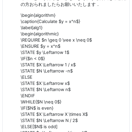
の方おられましたらお願いいたします．
\begin{algorithm}
\caption{Calculate $y = x^n$}
\label{alg1}
\begin{algorithmic}
\REQUIRE $n \geq 0 \vee x \neq 0$
\ENSURE $y = x^n$
\STATE $y \Leftarrow 1$
\IF{$n < 0$}
\STATE $X \Leftarrow 1 / x$
\STATE $N \Leftarrow -n$
\ELSE
\STATE $X \Leftarrow x$
\STATE $N \Leftarrow n$
\ENDIF
\WHILE{$N \neq 0$}
\IF{$N$ is even}
\STATE $X \Leftarrow X \times X$
\STATE $N \Leftarrow N / 2$
\ELSE[$N$ is odd]