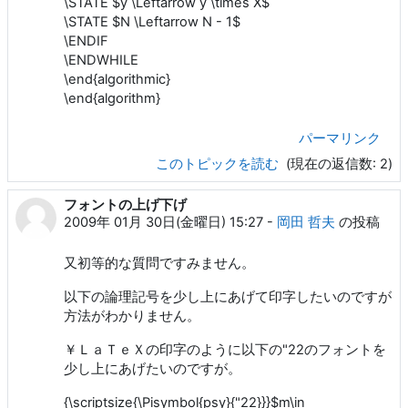
\STATE $y \Leftarrow y \times X$
\STATE $N \Leftarrow N - 1$
\ENDIF
\ENDWHILE
\end{algorithmic}
\end{algorithm}
パーマリンク
このトピックを読む
(現在の返信数: 2)
フォントの上げ下げ
2009年 01月 30日(金曜日) 15:27
-
岡田 哲夫
の投稿
又初等的な質問ですみません。
以下の論理記号を少し上にあげて印字したいのですが
方法がわかりません。
￥ＬａＴｅＸの印字のように以下の"22のフォントを
少し上にあげたいのですが。
{\scriptsize{\Pisymbol{psy}{"22}}}$m\in