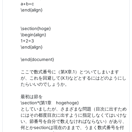
a+b=c
\end{align}
\section{hoge}
\begin{align}
1+2=3
\end{align}
\end{document}
ここで数式番号に（第X章.1）とついてしまいます
が、これを回避して(X.1)などとするにはどのようにし
たらいいのでしょうか。
最初は節を
\section*{第1章 hogehoge}
としていましたが、さまざまな問題（目次に出すため
にはその都度目次に出すように指定しなくてはいけな
い、節番号を自分で数えなければならない）があり、
何とかsectionは現在のままで、うまく数式番号を付