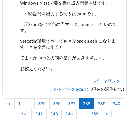
Windows Vistaで美文書作成入門第４版です。
「和の記号を出力する命令は\sumです。」
上記\sumを（半角の円マーク）sumとしたいので
す。
verbatim環境でやっても￥がback slash になりま
す。￥を全角にすると
でますがsumとの間の空白があきすぎます。
お教えください。
パーマリンク
このトピックを読む
(現在の返信数: 5)
前のページ
ページ 1
ページ 335
ページ 336
ページ 337
ページ 338
ページ 339
ペー
«
1
…
335
336
337
338
339
340
ページ 341
ページ 342
ページ 343
ページ 344
ページ 358
次のペー
341
342
343
344
…
358
»