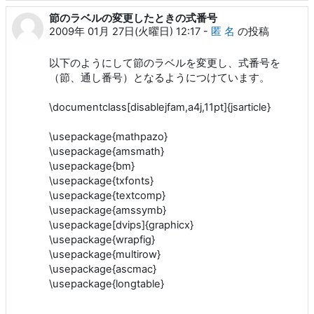
節のラベルの変更したときの式番号
2009年 01月 27日(火曜日) 12:17
-
匿 名
の投稿
以下のようにして節のラベルを変更し、式番号を
（節、通し番号）となるようにつけています。
\documentclass[disablejfam,a4j,11pt]{jsarticle}
\usepackage{mathpazo}
\usepackage{amsmath}
\usepackage{bm}
\usepackage{txfonts}
\usepackage{textcomp}
\usepackage{amssymb}
\usepackage[dvips]{graphicx}
\usepackage{wrapfig}
\usepackage{multirow}
\usepackage{ascmac}
\usepackage{longtable}