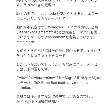
奥村先生の美文書４版のＣＤ－ROMを 使っていま
す。ラべルつきの定理の
証明の中で、math modeを使おうとすると、エラー
になったり、ならなかったりで
動作が不安定です。Windows ＸＰの環境で、当然
\usepackage(amsmath)などは定義し、マクロも使っ
ていますが、必ず\ensuremathも定義しています。
math mode
を使うときの注意点はその他に何かあるでしょうか？
それともＬａＴｅｘを再ロード
したほうがよいでしょうか。ちなみにエラーメッセー
ジは以下の通りです。
/^^90^^94^^8aw^^83m^^81[^^83g^^81i^^82p^^81j.tex(5
エラー: ! LaTeX Error: Bad math environment
delimiter.
単独では使えますが定理の中ではだめなのでしょう
か？何か使う環境の制限が