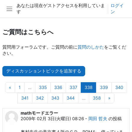
メインコンテンツへスキップする
あなたは現在ゲストアクセスを利用していま
ログイ
す
ン
サイドパネル
ご質問はこちらへ
質問用フォーラムです。ご質問の前に
質問のしかた
をご覧くだ
さい。
ディスカッショントピックを追加する
前のページ
ページ 1
ページ 335
ページ 336
ページ 337
ページ 338
ページ 339
ペー
«
1
…
335
336
337
338
339
340
ページ 341
ページ 342
ページ 343
ページ 344
ページ 358
次のペー
341
342
343
344
…
358
»
mathモードエラー
2009年 02月 3日(火曜日) 08:26
-
岡田 哲夫
の投稿